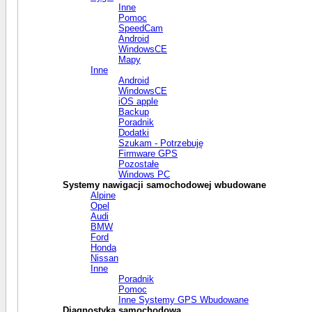
Inne
Pomoc
SpeedCam
Android
WindowsCE
Mapy
Inne
Android
WindowsCE
iOS apple
Backup
Poradnik
Dodatki
Szukam - Potrzebuję
Firmware GPS
Pozostałe
Windows PC
Systemy nawigacji samochodowej wbudowane
Alpine
Opel
Audi
BMW
Ford
Honda
Nissan
Inne
Poradnik
Pomoc
Inne Systemy GPS Wbudowane
Diagnostyka samochodowa