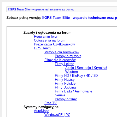
®GPS Team Elite - wsparcie techniczne oraz pomoc
Zobacz pełną wersję:
®GPS Team Elite - wsparcie techniczne oraz
Zasady i ogłoszenia na forum
Regulamin forum
Ogłoszenia na forum
Prezentacja Użytkowników
GPS Team
Muzyka dla Kierowców
Prośby o muzykę
Filmy dla Kierowców
Filmy Lektor
Akcja | Sensacja | Kryminał
Western
Filmy HD / BluRay / 4K / 3D
Filmy Napisy
Filmy Polskie
Flmy Dubbing
Filmy Bajki / Animowane
Seriale
Prośby o filmy
Free TV
Systemy nawigacyjne
AutoMapa
WindowsCE | PC