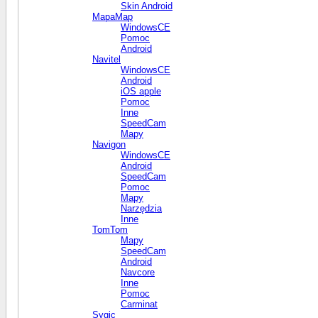
Skin Android
MapaMap
WindowsCE
Pomoc
Android
Navitel
WindowsCE
Android
iOS apple
Pomoc
Inne
SpeedCam
Mapy
Navigon
WindowsCE
Android
SpeedCam
Pomoc
Mapy
Narzędzia
Inne
TomTom
Mapy
SpeedCam
Android
Navcore
Inne
Pomoc
Carminat
Sygic