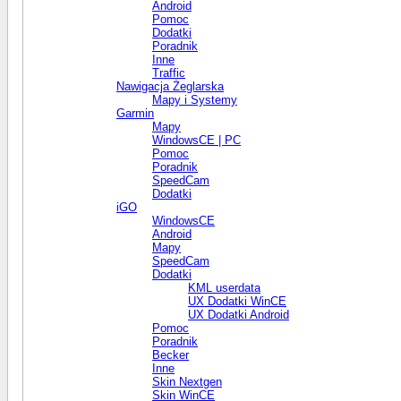
Android
Pomoc
Dodatki
Poradnik
Inne
Traffic
Nawigacja Żeglarska
Mapy i Systemy
Garmin
Mapy
WindowsCE | PC
Pomoc
Poradnik
SpeedCam
Dodatki
iGO
WindowsCE
Android
Mapy
SpeedCam
Dodatki
KML userdata
UX Dodatki WinCE
UX Dodatki Android
Pomoc
Poradnik
Becker
Inne
Skin Nextgen
Skin WinCE