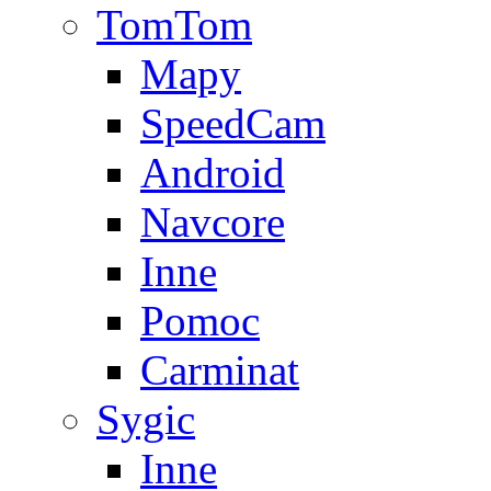
TomTom
Mapy
SpeedCam
Android
Navcore
Inne
Pomoc
Carminat
Sygic
Inne