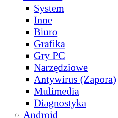
System
Inne
Biuro
Grafika
Gry PC
Narzędziowe
Antywirus (Zapora)
Mulimedia
Diagnostyka
Android