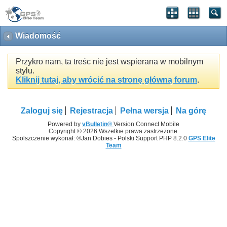
Wiadomość
Przykro nam, ta treśc nie jest wspierana w mobilnym
stylu.
Kliknij tutaj, aby wrócić na stronę główną forum
.
Zaloguj się
Rejestracja
Pełna wersja
Na górę
Powered by
vBulletin®
Version Connect Mobile
Copyright © 2026 Wszelkie prawa zastrzeżone.
Spolszczenie wykonał: ®Jan Dobies - Polski Support PHP 8.2.0
GPS Elite
Team