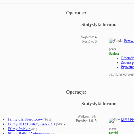
Operacje:
Statystyki forum:
Wątków: 4
Przywi
Postów: 6
przez
Szelest
Odwiedź 
Zobacz p
Prywatn
21-07-2026
08:0
Operacje:
Statystyki forum:
Wątków: 147
Filmy dla Kierowców
(9/11)
M3U Play
Postów: 1 015
Filmy HD / BluRay / 4K / 3D
(36/41)
przez
Filmy Polskie
(6/6)
rawid
Filmy Bajki / Animowane
(5/5)