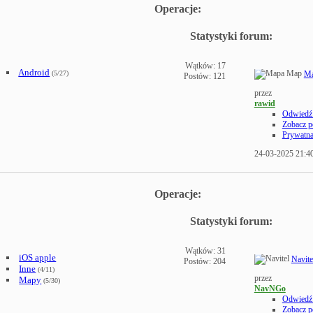
Operacje:
Statystyki forum:
Wątków: 17
Android
(5/27)
M
Postów: 121
przez
rawid
Odwiedź 
Zobacz p
Prywatn
24-03-2025
21:4
Operacje:
Statystyki forum:
Wątków: 31
iOS apple
Navi
Postów: 204
Inne
(4/11)
przez
Mapy
(5/30)
NavNGo
Odwiedź 
Zobacz p