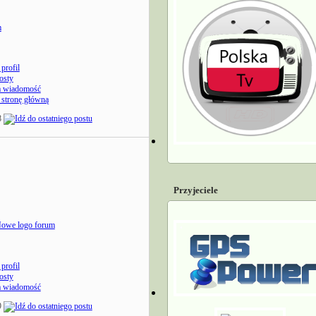
m
profil
osty
a wiadomość
stronę główną
8
Przyjeciele
owe logo forum
profil
osty
a wiadomość
9