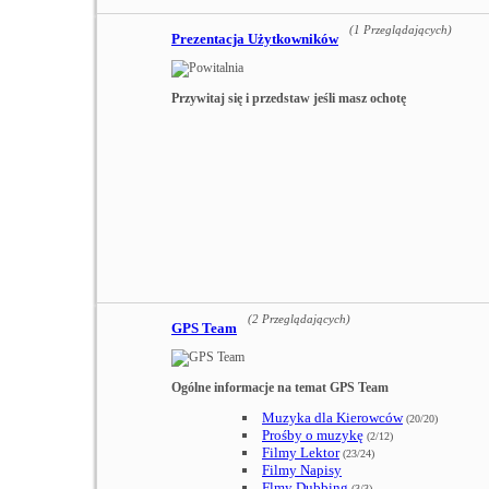
(1 Przeglądających)
Prezentacja Użytkowników
Przywitaj się i przedstaw jeśli masz ochotę
(2 Przeglądających)
GPS Team
Ogólne informacje na temat GPS Team
Muzyka dla Kierowców
(20/20)
Prośby o muzykę
(2/12)
Filmy Lektor
(23/24)
Filmy Napisy
Flmy Dubbing
(3/3)