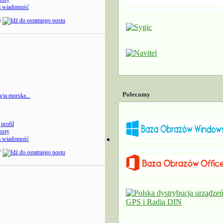
a wiadomość
5
Polecamy
cja morska...
profil
osty
a wiadomość
7