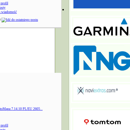
profil
osty
a wiadomość
9
toMapa 7.14.10 PL/EU 2605...
profil
osty