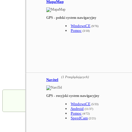
MapaMap
GPS - polski system nawigacyjny
WindowsCE
(9/76)
Pomoc
(3/18)
(1 Przeglądających)
Navitel
GPS - rosyjski system nawigacyjny
WindowsCE
(5/33)
Android
(11/37)
Pomoc
(4/72)
SpeedCam
(2/21)