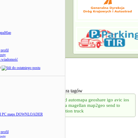
apaMap
profil
osty
a wiadomość
0
Chmura tagów
android
automapa
geoshare
igo avic
ios
licencja
magellan
map2geo
send to
navigation
truck
tel PC maps DOWNLOADER
profil
osty