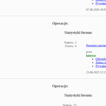
Prywatn
07-08-2026
18:0
Operacje:
Statystyki forum:
Wątków: 2
Navionics nawiga
Postów: 4
przez
hanswp
Odwiedź 
Zobacz p
Prywatn
23-08-2025
15:1
Operacje:
Statystyki forum:
Wątków: 53