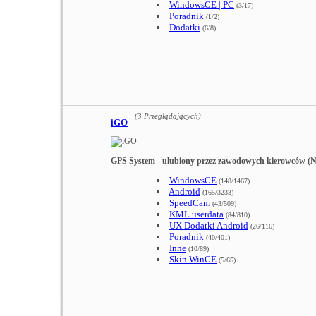
WindowsCE | PC
(3/17)
Poradnik
(1/2)
Dodatki
(6/8)
(3 Przeglądających)
iGO
GPS System - ulubiony przez zawodowych kierowców 
WindowsCE
(148/1467)
Android
(165/3233)
SpeedCam
(43/509)
KML userdata
(84/810)
UX Dodatki Android
(26/116)
Poradnik
(40/401)
Inne
(10/89)
Skin WinCE
(5/65)