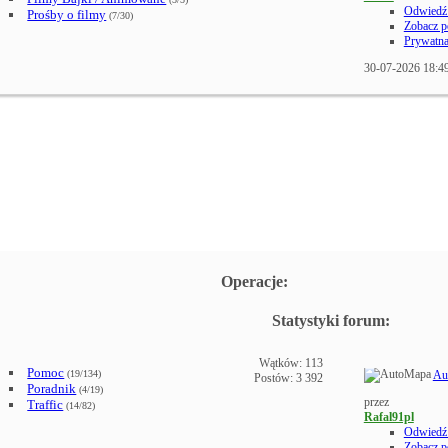
Odwiedź 
Prośby o filmy
(7/30)
Zobacz p
Prywatn
30-07-2026
18:4
Operacje:
Statystyki forum:
Wątków: 113
Pomoc
(19/134)
Au
Postów: 3 392
Poradnik
(4/19)
przez
Traffic
(14/82)
Rafal91pl
Odwiedź 
Zobacz p