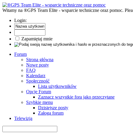
Witamy na ®GPS Team Elite - wsparcie techniczne oraz pomoc. Pleas
Login:
Zapamiętaj mnie
Forum
Strona główna
Nowe posty
FAQ
Kalendarz
Społeczność
Lista użytkowników
Opcje Forum
Zaznacz wszystkie fora jako przeczytane
Szybkie menu
Dzisiejsze posty
Załoga forum
Telewizja