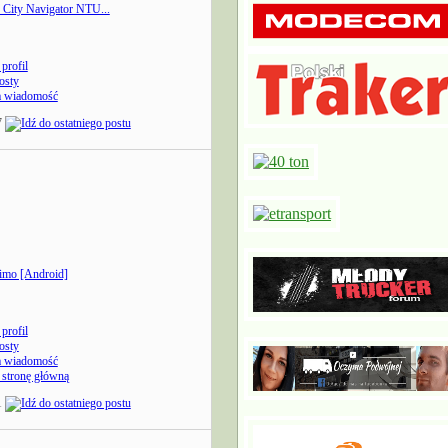
 City Navigator NTU...
profil
osty
a wiadomość
7
imo [Android]
profil
osty
a wiadomość
stronę główną
1