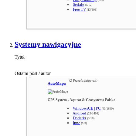
Seriale
(6/12)
Free TV
(13/803)
Systemy nawigacyjne
Tytuł
Ostatni post / autor
(2 Przeglądających)
AutoMapa
GPS System - Aqurat & Geosystems Polska
WindowsCE | PC
(43/1640)
Android
(29/1498)
Dodatki
(3/16)
Inne
(1/3)