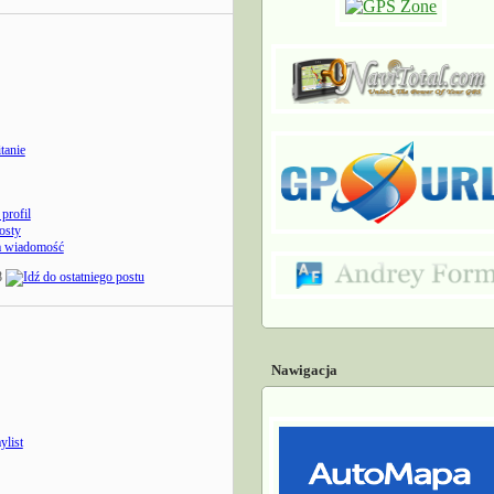
tanie
profil
osty
a wiadomość
8
Nawigacja
list