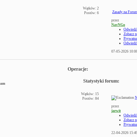
Wątków: 2
Zasady na Foru
Postów: 6
przez
NavNGo
Odwiedź 
Zobacz p
Prywatn
Odwiedź 
07-05-2026
10:0
Operacje:
Statystyki forum:
Team
Wątków: 15
N
Postów: 84
przez
jarwit
Odwiedź 
Zobacz p
Prywatn
22-04-2026
15:4