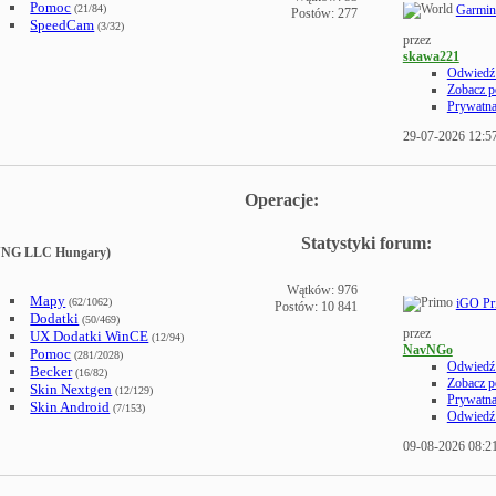
Pomoc
(21/84)
Garmin
Postów: 277
SpeedCam
(3/32)
przez
skawa221
Odwiedź 
Zobacz p
Prywatn
29-07-2026
12:5
Operacje:
Statystyki forum:
(NNG LLC Hungary)
Wątków: 976
Mapy
(62/1062)
iGO Pr
Postów: 10 841
Dodatki
(50/469)
przez
UX Dodatki WinCE
(12/94)
NavNGo
Pomoc
(281/2028)
Odwiedź 
Becker
(16/82)
Zobacz p
Skin Nextgen
(12/129)
Prywatn
Skin Android
(7/153)
Odwiedź 
09-08-2026
08:2