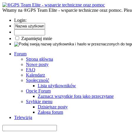
Witamy na ®GPS Team Elite - wsparcie techniczne oraz pomoc. Pleas
Login:
Zapamiętaj mnie
Forum
Strona główna
Nowe posty
FAQ
Kalendarz
Społeczność
Lista użytkowników
Opcje Forum
Zaznacz wszystkie fora jako przeczytane
Szybkie menu
Dzisiejsze posty
Załoga forum
Telewizja