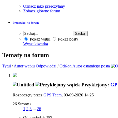
Oznacz jako przeczytany
Zobacz główne forum
Przeszukaj to forum
Pokaż wątki
Pokaż posty
Wyszukiwarka
Tematy na forum
Tytuł
/
Autor wątku
Odpowiedzi
/
Odsłon
Autor ostatniego posta
Przyklejony:
GP
Rozpoczęty przez
GPS Team
, 09-09-2020 14:25
26 Strony
•
1
2
3
...
26
Odpowiedzi: 257