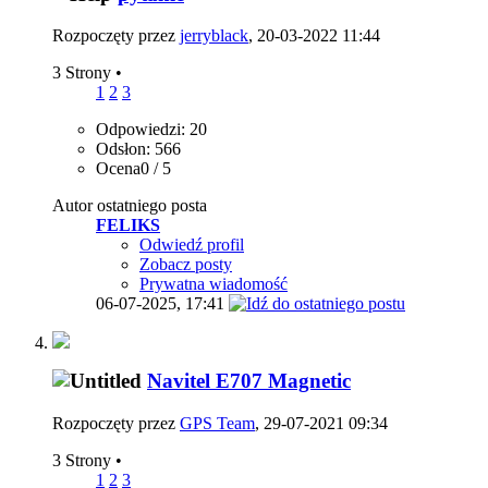
Rozpoczęty przez
jerryblack
, 20-03-2022 11:44
3 Strony
•
1
2
3
Odpowiedzi: 20
Odsłon: 566
Ocena0 / 5
Autor ostatniego posta
FELIKS
Odwiedź profil
Zobacz posty
Prywatna wiadomość
06-07-2025,
17:41
Navitel E707 Magnetic
Rozpoczęty przez
GPS Team
, 29-07-2021 09:34
3 Strony
•
1
2
3