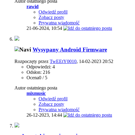
Autor ostatniego posta
rawid
Odwiedź profil
Zobacz posty
Prywatna wiadomość
21-06-2024,
10:54
Wysypany Android Firmware
Rozpoczęty przez
TwEEtY0010
, 14-02-2023 20:52
Odpowiedzi: 4
Odsłon: 216
Ocena0 / 5
Autor ostatniego posta
mixmusic
Odwiedź profil
Zobacz posty
Prywatna wiadomość
26-12-2023,
14:44