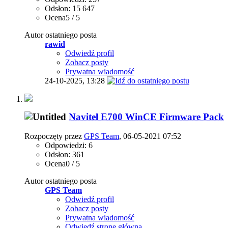
Odsłon: 15 647
Ocena5 / 5
Autor ostatniego posta
rawid
Odwiedź profil
Zobacz posty
Prywatna wiadomość
24-10-2025,
13:28
Navitel E700 WinCE Firmware Pack
Rozpoczęty przez
GPS Team
, 06-05-2021 07:52
Odpowiedzi: 6
Odsłon: 361
Ocena0 / 5
Autor ostatniego posta
GPS Team
Odwiedź profil
Zobacz posty
Prywatna wiadomość
Odwiedź stronę główną