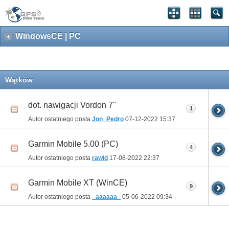
WindowsCE | PC
Wątków
dot. nawigacji Vordon 7"
1
Autor ostatniego posta
Jon_Pedro
07-12-2022
15:37
Garmin Mobile 5.00 (PC)
4
Autor ostatniego posta
rawid
17-08-2022
22:37
Garmin Mobile XT (WinCE)
9
Autor ostatniego posta
_aaaaaa_
05-06-2022
09:34