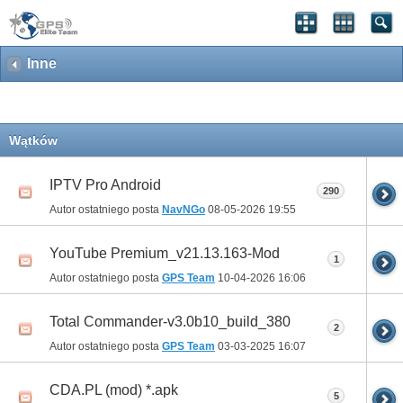
Inne
Wątków
IPTV Pro Android
290
Autor ostatniego posta
NavNGo
08-05-2026
19:55
YouTube Premium_v21.13.163-Mod
1
Autor ostatniego posta
GPS Team
10-04-2026
16:06
Total Commander-v3.0b10_build_380
2
Autor ostatniego posta
GPS Team
03-03-2025
16:07
CDA.PL (mod) *.apk
5