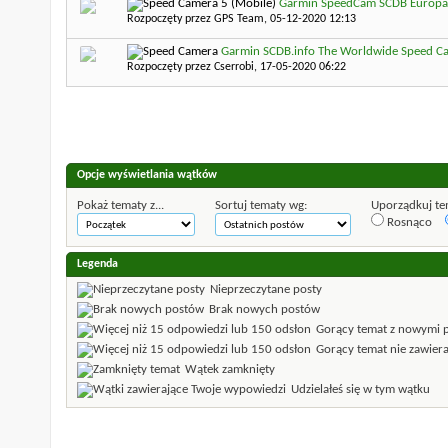
Garmin SpeedCam SCDB Europ
Rozpoczęty przez
GPS Team
, 05-12-2020 12:13
Garmin SCDB.info The Worldwide Speed Cam
Rozpoczęty przez
Cserrobi
, 17-05-2020 06:22
Opcje wyświetlania wątków
Pokaż tematy z...
Sortuj tematy wg:
Uporządkuj te
Rosnąco
Legenda
Nieprzeczytane posty
Brak nowych postów
Gorący temat z nowymi 
Gorący temat nie zawier
Wątek zamknięty
Udzielałeś się w tym wątku