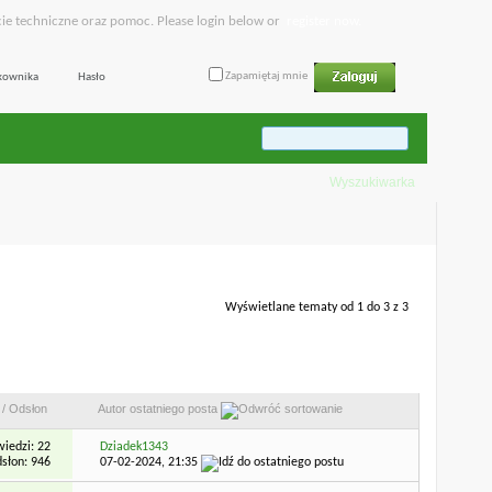
ie techniczne oraz pomoc. Please login below or
register now.
Zapamiętaj mnie
Wyszukiwarka
Wyświetlane tematy od 1 do 3 z 3
Narzędzia forum
Przeszukaj to forum
/
Odsłon
Autor ostatniego posta
iedzi: 22
Dziadek1343
słon: 946
07-02-2024,
21:35