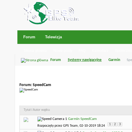
Forum
Telewizja
Strona główna
Nowe posty
FAQ
Kalendarz
Społeczno
Forum
Systemy nawigacyjne
Garmin
Sp
Forum:
SpeedCam
Forum:
SpeedCam
Tytuł
/
Autor wątku
Garmin SpeedCam
1
2
3
Rozpoczęty przez
GPS Team
, 02-10-2019 18:24