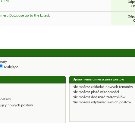
a OEM
Odpo
Od
era Database up to the Latest.
Odpo
O
maty
Malejąco
Uprawnienia umieszczania postów
Nie możesz
zakładać nowych tematów
Nie możesz
pisać wiadomości
Nie możesz
dodawać załączników
postami
Nie możesz
edytować swoich postów
ający nowych postów