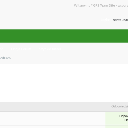
Witamy na ®GPS Team Elite - wsparc
Login:
ść
Opcje Forum
Szybkie menu
eedCam
Odpowiedzi
Odpow
Od