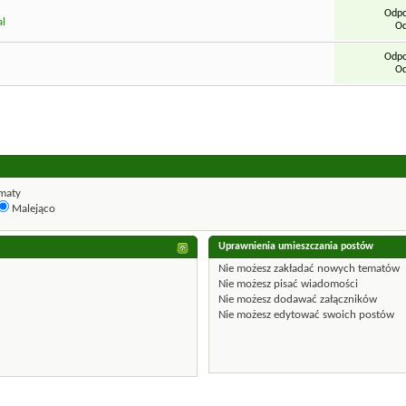
Odpo
al
Od
Odpo
Od
maty
Malejąco
Uprawnienia umieszczania postów
Nie możesz
zakładać nowych tematów
Nie możesz
pisać wiadomości
Nie możesz
dodawać załączników
Nie możesz
edytować swoich postów