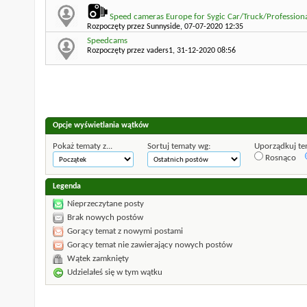
Speed cameras Europe for Sygic Car/Truck/Profession
Rozpoczęty przez
Sunnyside
, 07-07-2020 12:35
Speedcams
Rozpoczęty przez
vaders1
, 31-12-2020 08:56
Opcje wyświetlania wątków
Pokaż tematy z...
Sortuj tematy wg:
Uporządkuj te
Rosnąco
Legenda
Nieprzeczytane posty
Brak nowych postów
Gorący temat z nowymi postami
Gorący temat nie zawierający nowych postów
Wątek zamknięty
Udzielałeś się w tym wątku