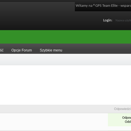
Witamy na ®GPS Team Elite - wsparc
Login:
ść
Opcje Forum
Szybkie menu
Odpowiedzi
Odpow
Odsł