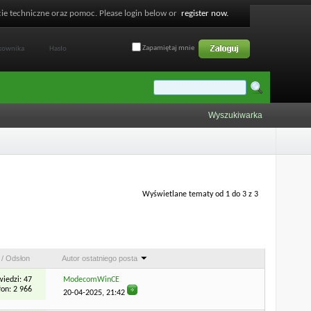
ie techniczne oraz pomoc. Please login below or
register now.
Zapamiętaj mnie
Wyszukiwarka
Wyświetlane tematy od 1 do 3 z 3
Narzędzia forum
Przeszukaj to forum
/
Odsłon
Autor ostatniego posta
iedzi: 47
ModecomWinCE
on: 2 966
20-04-2025,
21:42