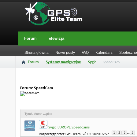
Forum
Telewizja
Strona główna
Nowe posty
FAQ
Kalendarz
Społeczno
Forum
Systemy nawigacyjne
Sygic
SpeedCam
Forum:
SpeedCam
Forum:
SpeedCam
Tytuł
/
Autor wątku
Sygic EUROPE Speedcams
1
2
3
...
5
Rozpoczęty przez
GPS Team
, 26-02-2020 09:57