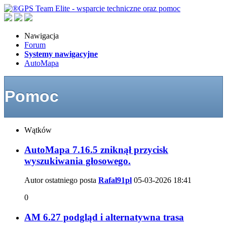
Nawigacja
Forum
Systemy nawigacyjne
AutoMapa
Pomoc
Wątków
AutoMapa 7.16.5 zniknął przycisk
wyszukiwania głosowego.
Autor ostatniego posta
Rafal91pl
05-03-2026
18:41
0
AM 6.27 podgląd i alternatywna trasa