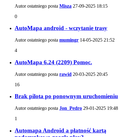
Autor ostatniego posta
Misza
27-09-2025
18:15
0
AutoMapa android - wczytanie trasy
Autor ostatniego posta
mumingr
14-05-2025
21:52
4
AutoMapa 6.24 (2209) Pomoc.
Autor ostatniego posta
rawid
20-03-2025
20:45
16
Brak pilota po ponownym uruchomieniu
Autor ostatniego posta
Jon_Pedro
29-01-2025
19:48
1
Automapa Android a płatność kartą