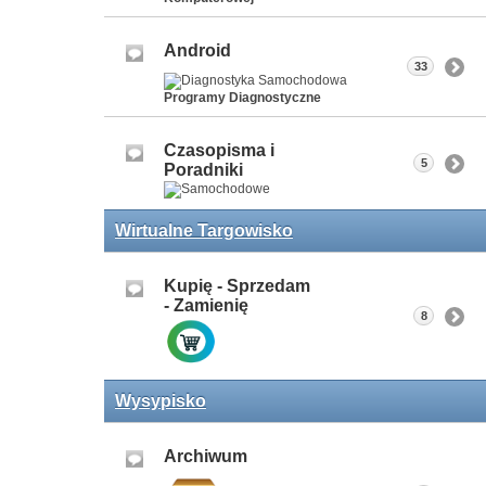
Android
33
Programy Diagnostyczne
Czasopisma i
5
Poradniki
Wirtualne Targowisko
Kupię - Sprzedam
- Zamienię
8
Wysypisko
Archiwum