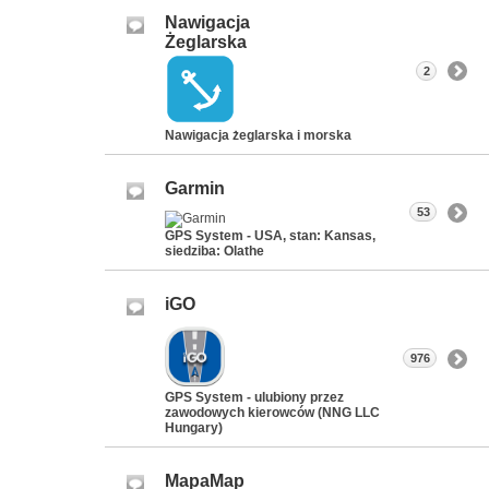
Nawigacja
Żeglarska
2
Nawigacja żeglarska i morska
Garmin
53
GPS System - USA, stan: Kansas,
siedziba: Olathe
iGO
976
GPS System - ulubiony przez
zawodowych kierowców (NNG LLC
Hungary)
MapaMap