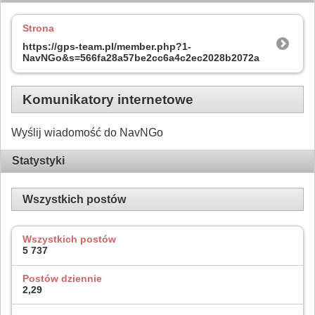
Strona
https://gps-team.pl/member.php?1-
NavNGo&s=566fa28a57be2cc6a4c2ec2028b2072a
Komunikatory internetowe
Wyślij wiadomość do NavNGo
Statystyki
Wszystkich postów
Wszystkich postów
5 737
Postów dziennie
2,29