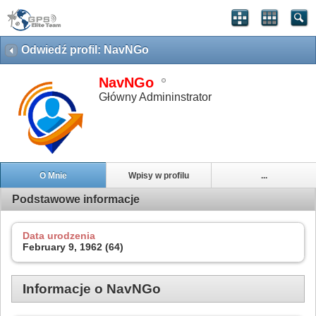
Odwiedź profil: NavNGo
NavNGo
Główny Admininstrator
O Mnie
Wpisy w profilu
...
Podstawowe informacje
Data urodzenia
February 9, 1962 (64)
Informacje o NavNGo