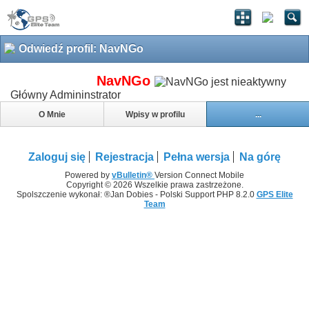
Odwiedź profil: NavNGo
NavNGo
Główny Admininstrator
O Mnie
Wpisy w profilu
...
Zaloguj się
Rejestracja
Pełna wersja
Na górę
Powered by
vBulletin®
Version Connect Mobile
Copyright © 2026 Wszelkie prawa zastrzeżone.
Spolszczenie wykonał: ®Jan Dobies - Polski Support PHP 8.2.0
GPS Elite
Team