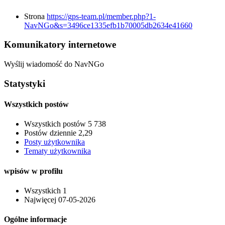
Strona
https://gps-team.pl/member.php?1-
NavNGo&s=3496ce1335efb1b70005db2634e41660
Komunikatory internetowe
Wyślij wiadomość do NavNGo
Statystyki
Wszystkich postów
Wszystkich postów
5 738
Postów dziennie
2,29
Posty użytkownika
Tematy użytkownika
wpisów w profilu
Wszystkich
1
Najwięcej
07-05-2026
Ogólne informacje