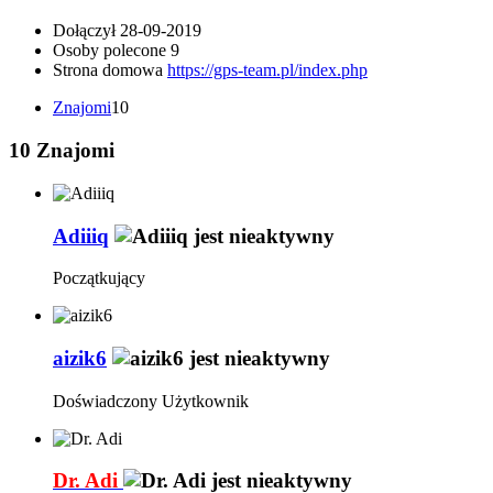
Dołączył
28-09-2019
Osoby polecone
9
Strona domowa
https://gps-team.pl/index.php
Znajomi
10
10
Znajomi
Adiiiq
Początkujący
aizik6
Doświadczony Użytkownik
Dr. Adi