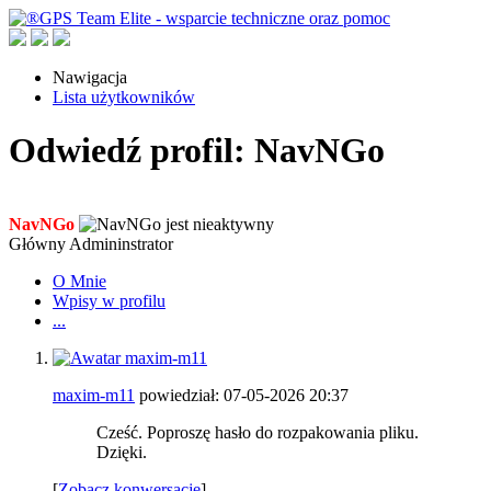
Nawigacja
Lista użytkowników
Odwiedź profil: NavNGo
NavNGo
Główny Admininstrator
O Mnie
Wpisy w profilu
...
maxim-m11
powiedział:
07-05-2026
20:37
Cześć. Poproszę hasło do rozpakowania pliku.
Dzięki.
[
Zobacz konwersację
]