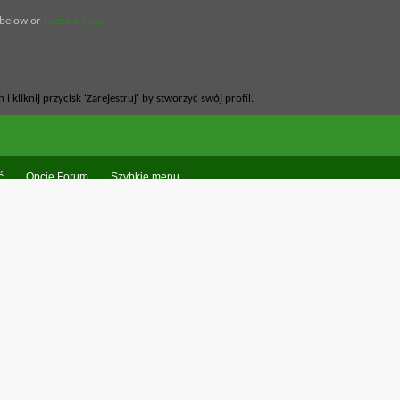
 below or
register now.
ć
Opcje Forum
Szybkie menu