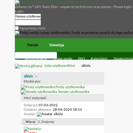
Witamy na ®GPS Team Elite - wsparcie techniczne oraz pomoc. Please login
Login:
Zapamiętaj mnie
Forum
Telewizja
Strona główna
Nowe posty
FAQ
Kalendarz
Społecznoś
Wyszukiwarka
Lista użytkowników
sikizix
sikizix
Moderator
Posty użytkownika
Tematy użytkownika
Mini statystyki
Dołączył
07-03-2022
Ostatnio aktywny
28-04-2024
18:53
Awatar
1
Znajomy
Więcej