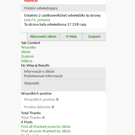
NavNGo
Ostatni odwiedzający
Ostatnio 2 użytkownik(ów) odwiedziło tę stronę:
Livio74
,
pintanix
Ta strona była odwiedzona
17 258
razy.
Aktywność sikizix
O Mnie
Znajomi
Tab Content
Wszystko
sikizix
Znajomi
Zdjęcia
No Więcej Results
Informacje o sikizix
Podstawowe informacje
Statystyki
Wszystkich postów
Wszystkich postów
0
Postów dziennie
0
Total Thanks
Total Thanks
0
0 Posts
Find all thanked posts by sikizix
Find all posts thanked by sikizix