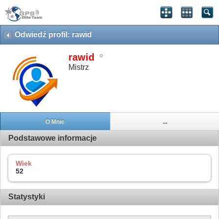
Odwiedź profil: rawid
rawid
Mistrz
O Mnie
...
Podstawowe informacje
Wiek
52
Statystyki