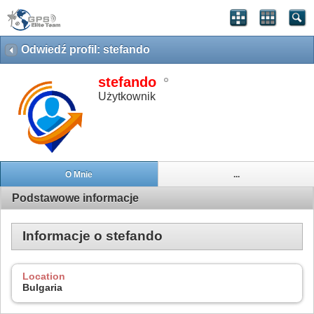
Odwiedź profil: stefando
stefando
Użytkownik
O Mnie
...
Podstawowe informacje
Informacje o stefando
Location
Bulgaria