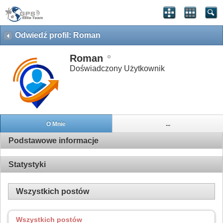
Odwiedź profil: Roman
Roman
Doświadczony Użytkownik
O Mnie
...
Podstawowe informacje
Statystyki
Wszystkich postów
Wszystkich postów