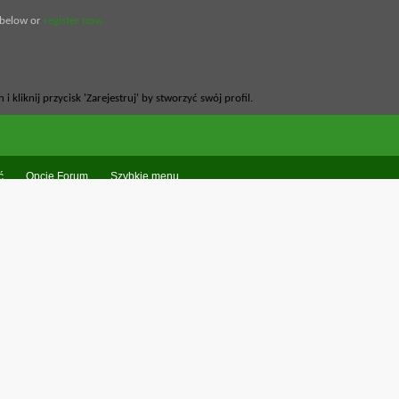
 below or
register now.
ć
Opcje Forum
Szybkie menu