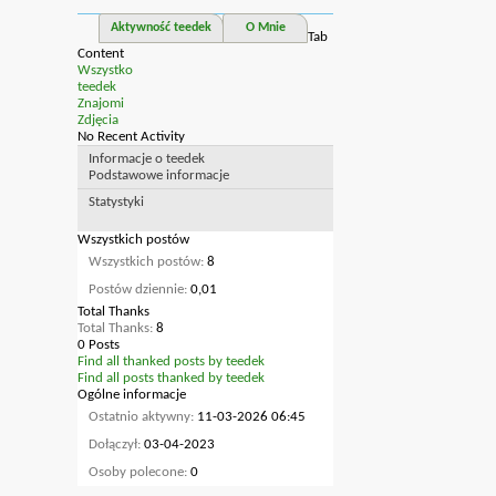
Aktywność teedek
O Mnie
Tab
Content
Wszystko
teedek
Znajomi
Zdjęcia
No Recent Activity
Informacje o teedek
Podstawowe informacje
Statystyki
Wszystkich postów
Wszystkich postów
8
Postów dziennie
0,01
Total Thanks
Total Thanks
8
0 Posts
Find all thanked posts by teedek
Find all posts thanked by teedek
Ogólne informacje
Ostatnio aktywny
11-03-2026
06:45
Dołączył
03-04-2023
Osoby polecone
0