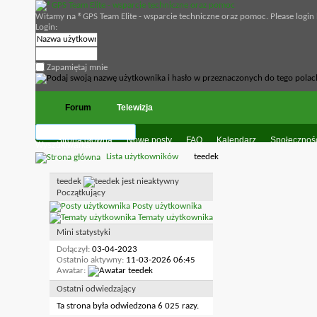
Witamy na ®GPS Team Elite - wsparcie techniczne oraz pomoc. Please login
Login:
Zapamiętaj mnie
Forum
Telewizja
Strona główna
Nowe posty
FAQ
Kalendarz
Społecznoś
Wyszukiwarka
Lista użytkowników
teedek
teedek
Początkujący
Posty użytkownika
Tematy użytkownika
Mini statystyki
Dołączył
03-04-2023
Ostatnio aktywny
11-03-2026
06:45
Awatar
Ostatni odwiedzający
Ta strona była odwiedzona
6 025
razy.