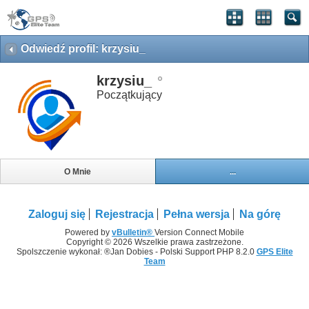
Odwiedź profil: krzysiu_
krzysiu_
Początkujący
O Mnie
...
Zaloguj się
Rejestracja
Pełna wersja
Na górę
Powered by
vBulletin®
Version Connect Mobile
Copyright © 2026 Wszelkie prawa zastrzeżone.
Spolszczenie wykonał: ®Jan Dobies - Polski Support PHP 8.2.0
GPS Elite
Team