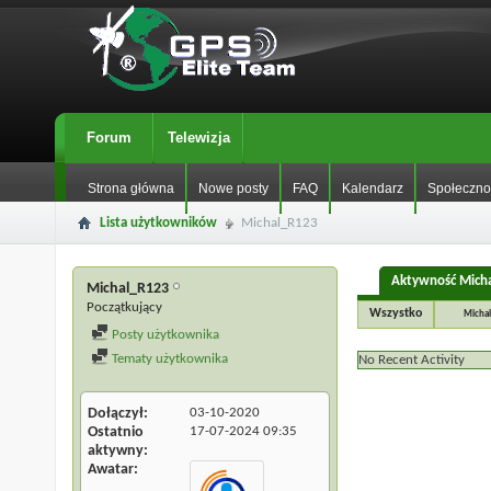
Forum
Telewizja
Strona główna
Nowe posty
FAQ
Kalendarz
Społeczno
Lista użytkowników
Michal_R123
Aktywność Mich
Michal_R123
Początkujący
Wszystko
Micha
Posty użytkownika
Tematy użytkownika
No Recent Activity
Dołączył
03-10-2020
Ostatnio
17-07-2024
09:35
aktywny
Awatar