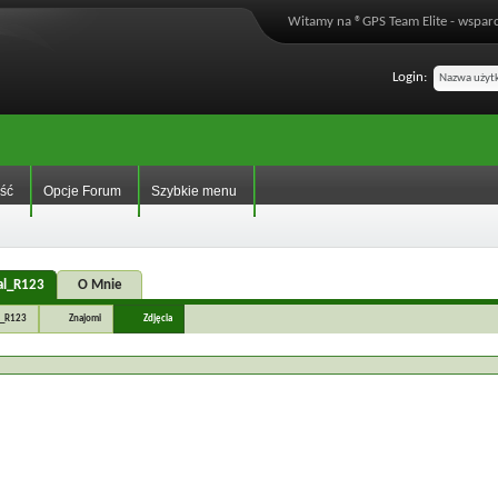
Witamy na ®GPS Team Elite - wsparc
Login:
ść
Opcje Forum
Szybkie menu
al_R123
O Mnie
l_R123
Znajomi
Zdjęcia