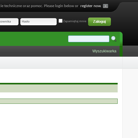
ie techniczne oraz pomoc. Please login below or
register now.
Zapamiętaj mnie
Wyszukiwarka