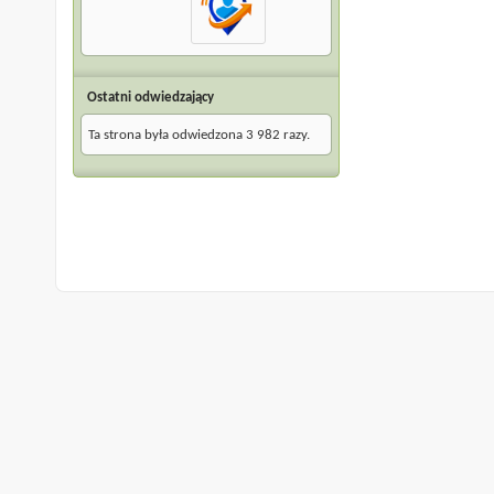
Ostatni odwiedzający
Ta strona była odwiedzona
3 982
razy.
Archiwum
Warunki korzystania z serwisu
Na górę