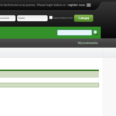
ie techniczne oraz pomoc. Please login below or
register now.
Zapamiętaj mnie
Wyszukiwarka