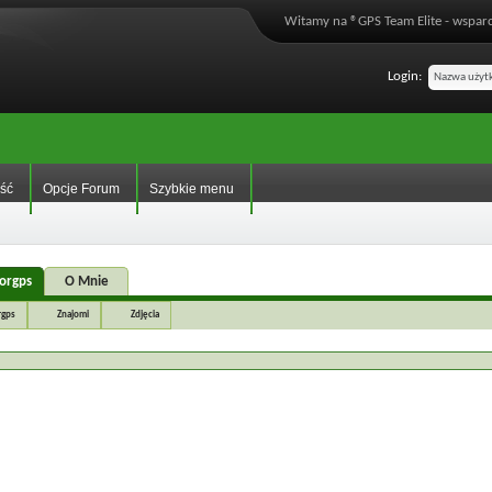
Witamy na ®GPS Team Elite - wsparc
Login:
ść
Opcje Forum
Szybkie menu
orgps
O Mnie
rgps
Znajomi
Zdjęcia