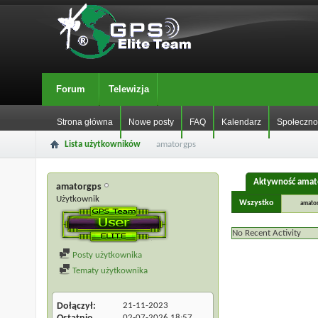
Forum
Telewizja
Strona główna
Nowe posty
FAQ
Kalendarz
Społeczno
Lista użytkowników
amatorgps
Aktywność amat
amatorgps
Użytkownik
Wszystko
amato
No Recent Activity
Posty użytkownika
Tematy użytkownika
Dołączył
21-11-2023
02-07-2026
18:57