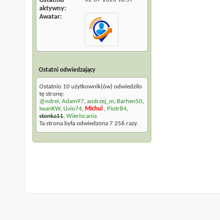
Ostatnio
aktywny
Awatar
Ostatni odwiedzający
Ostatnio 10 użytkownik(ów) odwiedziło
tę stronę:
@ndrei
,
Adam97
,
andrzej_m
,
Barhen50
,
IwanKW
,
Livio74
,
Michul
,
Piotr84
,
stonka11
,
Wieriscania
Ta strona była odwiedzona
7 256
razy.
Archiwum
Warunki korzystania z serwisu
Na górę