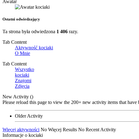
Awatar
Ostatni odwiedzający
Ta strona była odwiedzona
1 406
razy.
Tab Content
Aktywność kociaki
O Mnie
Tab Content
Wszystko
kociaki
Znajomi
Zdjęcia
New Activity (
)
Please reload this page to view the 200+ new activity items that have 
Older Activity
Więcej aktywności
No Więcej Results
No Recent Activity
Informacje o kociaki