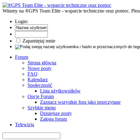
Witamy na ®GPS Team Elite - wsparcie techniczne oraz pomoc. Pleas
Login:
Zapamiętaj mnie
Forum
Strona główna
Nowe posty
FAQ
Kalendarz
Społeczność
Lista użytkowników
Opcje Forum
Zaznacz wszystkie fora jako przeczytane
Szybkie menu
Dzisiejsze posty
Załoga forum
Telewizja