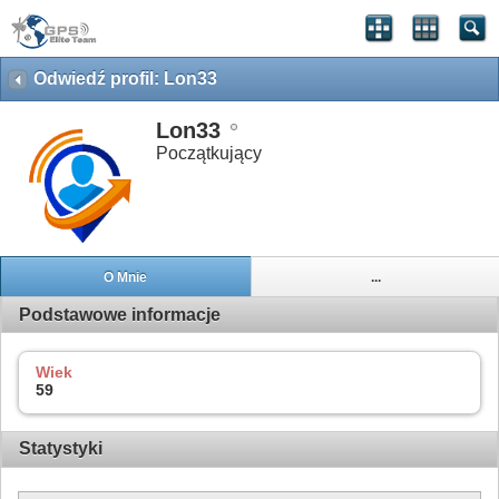
Odwiedź profil: Lon33
Lon33
Początkujący
O Mnie
...
Podstawowe informacje
Wiek
59
Statystyki