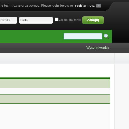
ie techniczne oraz pomoc. Please login below or
register now.
Zapamiętaj mnie
Wyszukiwarka