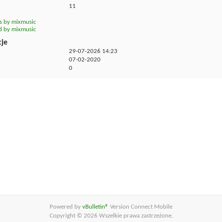
11
ts by mixmusic
ed by mixmusic
cje
29-07-2026
14:23
07-02-2020
0
Powered by
vBulletin®
Version Connect Mobile
Copyright © 2026 Wszelkie prawa zastrzeżone.