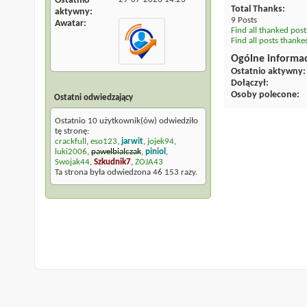
Ostatnio
Total Thanks
aktywny
9 Posts
Awatar
Find all thanked pos
Find all posts thank
Ogólne informa
Ostatnio aktywny
Dołączył
Osoby polecone
Ostatni odwiedzający
Ostatnio 10 użytkownik(ów) odwiedziło
tę stronę:
crackfull
,
eso123
,
jarwit
,
jojek94
,
luki2006
,
pawelbialczak
,
piniol
,
Swojak44
,
Szkudnik7
,
ZOJA43
Ta strona była odwiedzona
46 153
razy.
Archiwum
Warunki korzystania z serwisu
Na górę