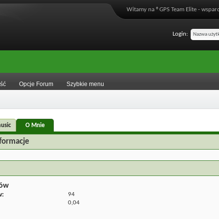
Witamy na ®GPS Team Elite - wsparc
Login:
ść
Opcje Forum
Szybkie menu
usic
O Mnie
formacje
tów
w
94
0,04