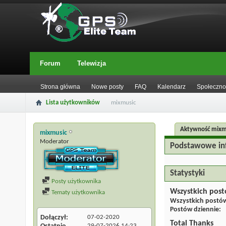
Forum
Telewizja
Strona główna
Nowe posty
FAQ
Kalendarz
Społeczno
Lista użytkowników
mixmusic
Aktywność mixm
mixmusic
Moderator
Podstawowe in
Statystyki
Posty użytkownika
Wszystkich pos
Tematy użytkownika
Wszystkich postó
Postów dziennie
Dołączył
07-02-2020
Total Thanks
29-07-2026
14:23