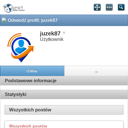
Odwiedź profil: juzek87
juzek87
Użytkownik
O Mnie
...
Podstawowe informacje
Statystyki
Wszystkich postów
Wszystkich postów