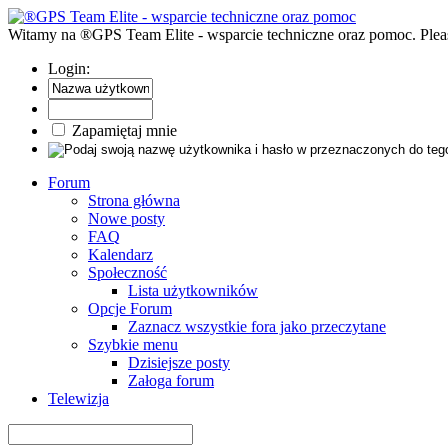
Witamy na ®GPS Team Elite - wsparcie techniczne oraz pomoc. Pleas
Login:
Zapamiętaj mnie
Forum
Strona główna
Nowe posty
FAQ
Kalendarz
Społeczność
Lista użytkowników
Opcje Forum
Zaznacz wszystkie fora jako przeczytane
Szybkie menu
Dzisiejsze posty
Załoga forum
Telewizja