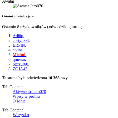
Awatar
Ostatni odwiedzający
Ostatnio 8 użytkownik(ów) odwiedziło tę stronę:
Adiiiq
,
costyn33l
,
ERPIN
,
etkins
,
Michul
,
qmesso
,
Szczur60
,
ZOJA43
Ta strona była odwiedzona
10 368
razy.
Tab Content
Aktywność Jaro070
Wpisy w profilu
O Mnie
Tab Content
Wszystko