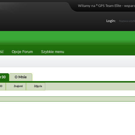
Witamy na ®GPS Team Elite - wsparc
Login:
ść
Opcje Forum
Szybkie menu
or30
O Mnie
30
Znajomi
Zdjęcia