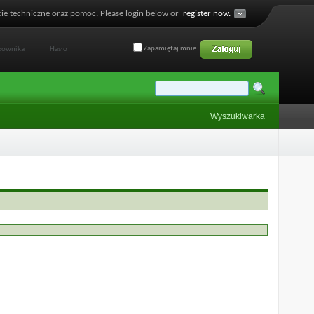
ie techniczne oraz pomoc. Please login below or
register now.
Zapamiętaj mnie
Wyszukiwarka