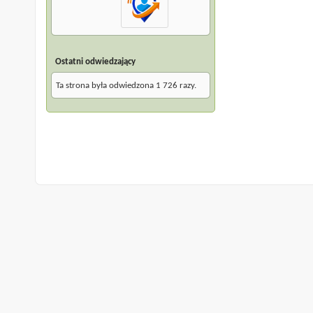
Ostatni odwiedzający
Ta strona była odwiedzona
1 726
razy.
Archiwum
Warunki korzystania z serwisu
Na górę