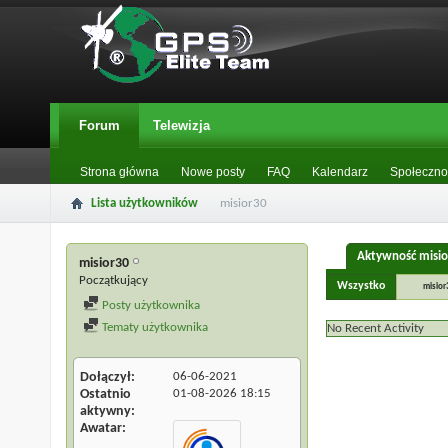
Forum
Telewizja
Strona główna
Nowe posty
FAQ
Kalendarz
Społeczno
Lista użytkowników
misior30
Aktywność misi
misior30
Początkujący
Wszystko
misior
Posty użytkownika
Tematy użytkownika
No Recent Activity
Dołączył
06-06-2021
Ostatnio
01-08-2026
18:15
aktywny
Awatar