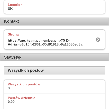
Location
UK
Kontakt
Strona
https://gps-team.pl/member.php?5-Dr-
Adi&s=c6c15fb2801b35d81918b9a13080ed8a
Statystyki
Wszystkich postów
Wszystkich postów
3
Postów dziennie
0,00