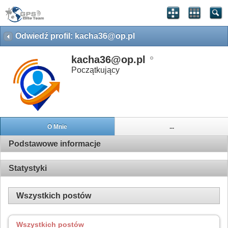
Odwiedź profil: kacha36@op.pl
kacha36@op.pl
Początkujący
O Mnie
...
Podstawowe informacje
Statystyki
Wszystkich postów
Wszystkich postów