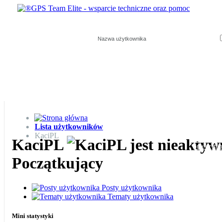
Login:
Forum
Telewizja
Strona główna
Nowe posty
FAQ
Kalendarz
Społeczność
Opcje Forum
Szyb
Lista
Zaznacz
Lista użytkowników
użytkowników
wszystkie 
KaciPL
KaciPL
jako
przeczyta
Początkujący
Posty użytkownika
Tematy użytkownika
Mini statystyki