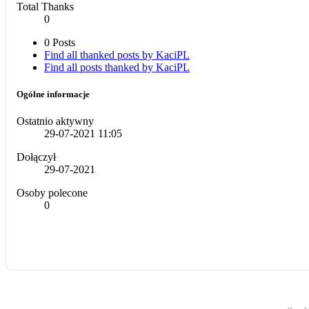
Total Thanks
0
0 Posts
Find all thanked posts by KaciPL
Find all posts thanked by KaciPL
Ogólne informacje
Ostatnio aktywny
29-07-2021
11:05
Dołączył
29-07-2021
Osoby polecone
0
Archiwum
Warunki korzystania z serwisu
Na górę