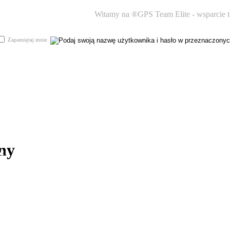
Witamy na ®GPS Team Elite - wsparcie te
Zapamiętaj mnie
kie menu
Dzisiejsze
fora
posty
ne
Załoga
forum