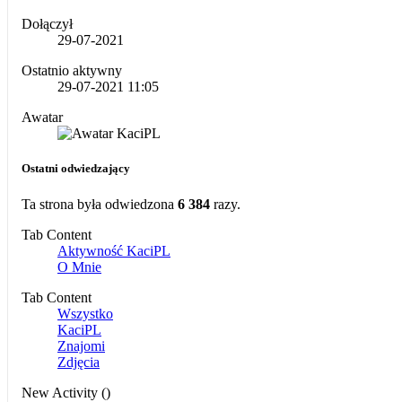
Dołączył
29-07-2021
Ostatnio aktywny
29-07-2021
11:05
Awatar
Ostatni odwiedzający
Ta strona była odwiedzona
6 384
razy.
Tab Content
Aktywność KaciPL
O Mnie
Tab Content
Wszystko
KaciPL
Znajomi
Zdjęcia
New Activity (
)