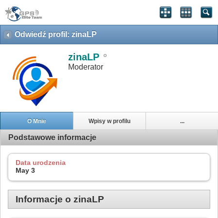
Odwiedź profil: zinaLP
zinaLP
Moderator
O Mnie
Wpisy w profilu
...
Podstawowe informacje
Data urodzenia
May 3
Informacje o zinaLP