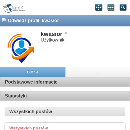
Odwiedź profil: kwasior
kwasior
Użytkownik
O Mnie
...
Podstawowe informacje
Statystyki
Wszystkich postów
Wszystkich postów