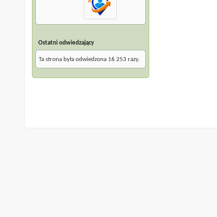
Ostatni odwiedzający
Ta strona była odwiedzona
16 253
razy.
Archiwum
Warunki korzystania z serwisu
Na górę