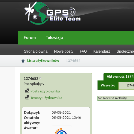
Forum
Telewizja
Strona główna
Nowe posty
FAQ
Kalendarz
Społeczno
Lista użytkowników
1374652
Aktywność 137
1374652
Początkujący
Wszystko
13746
Posty użytkownika
Tematy użytkownika
No Recent Activity
Dołączył
08-08-2021
Ostatnio
08-08-2021
13:46
aktywny
Awatar