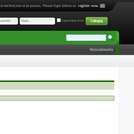
ie techniczne oraz pomoc. Please login below or
register now.
Zapamiętaj mnie
Wyszukiwarka