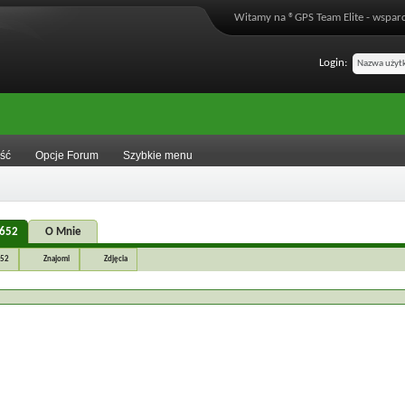
Witamy na ®GPS Team Elite - wsparc
Login:
ść
Opcje Forum
Szybkie menu
4652
O Mnie
52
Znajomi
Zdjęcia