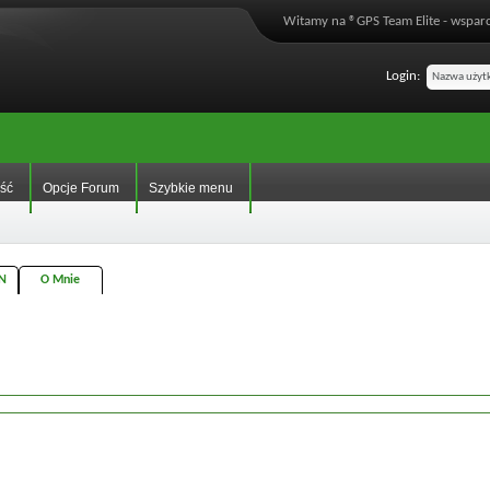
Witamy na ®GPS Team Elite - wsparc
Login:
ść
Opcje Forum
Szybkie menu
N
O Mnie