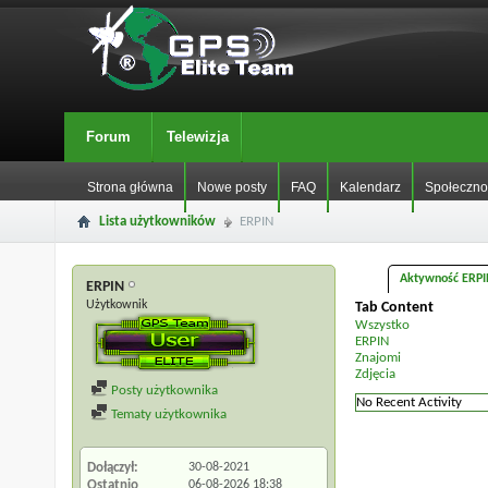
Forum
Telewizja
Strona główna
Nowe posty
FAQ
Kalendarz
Społeczno
Lista użytkowników
ERPIN
Aktywność ERPI
ERPIN
Użytkownik
Tab Content
Wszystko
ERPIN
Znajomi
Zdjęcia
Posty użytkownika
No Recent Activity
Tematy użytkownika
Dołączył
30-08-2021
Ostatnio
06-08-2026
18:38