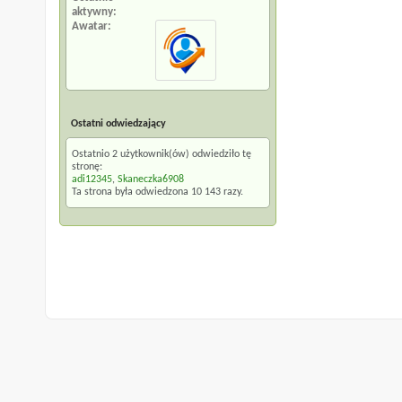
aktywny
Awatar
Ostatni odwiedzający
Ostatnio 2 użytkownik(ów) odwiedziło tę
stronę:
adi12345
,
Skaneczka6908
Ta strona była odwiedzona
10 143
razy.
Archiwum
Warunki korzystania z serwisu
Na górę