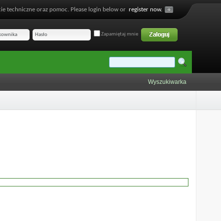
ie techniczne oraz pomoc. Please login below or
register now.
Zapamiętaj mnie
Wyszukiwarka