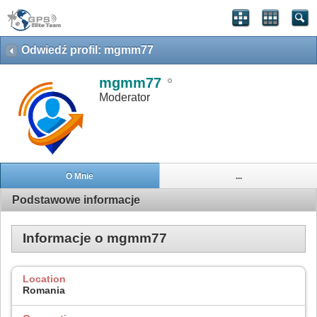
Odwiedź profil: mgmm77
mgmm77
Moderator
O Mnie
...
Podstawowe informacje
Informacje o mgmm77
Location
Romania