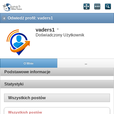
Odwiedź profil: vaders1
vaders1
Doświadczony Użytkownik
O Mnie
...
Podstawowe informacje
Statystyki
Wszystkich postów
Wszystkich postów