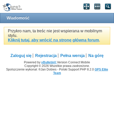
Wiadomość
Przykro nam, ta treśc nie jest wspierana w mobilnym
stylu.
Kliknij tutaj, aby wrócić na stronę główną forum
.
Zaloguj się
Rejestracja
Pełna wersja
Na górę
Powered by
vBulletin®
Version Connect Mobile
Copyright © 2026 Wszelkie prawa zastrzeżone.
Spolszczenie wykonał: ®Jan Dobies - Polski Support PHP 8.2.0
GPS Elite
Team