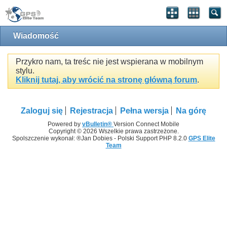
Wiadomość
Przykro nam, ta treśc nie jest wspierana w mobilnym
stylu.
Kliknij tutaj, aby wrócić na stronę główną forum
.
Zaloguj się
Rejestracja
Pełna wersja
Na górę
Powered by
vBulletin®
Version Connect Mobile
Copyright © 2026 Wszelkie prawa zastrzeżone.
Spolszczenie wykonał: ®Jan Dobies - Polski Support PHP 8.2.0
GPS Elite
Team