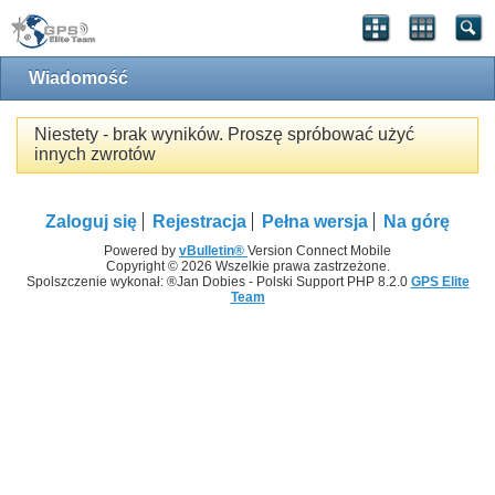
Wiadomość
Niestety - brak wyników. Proszę spróbować użyć
innych zwrotów
Zaloguj się
Rejestracja
Pełna wersja
Na górę
Powered by
vBulletin®
Version Connect Mobile
Copyright © 2026 Wszelkie prawa zastrzeżone.
Spolszczenie wykonał: ®Jan Dobies - Polski Support PHP 8.2.0
GPS Elite
Team