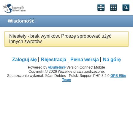
Wiadomość
Niestety - brak wyników. Proszę spróbować użyć
innych zwrotów
Zaloguj się
Rejestracja
Pełna wersja
Na górę
Powered by
vBulletin®
Version Connect Mobile
Copyright © 2026 Wszelkie prawa zastrzeżone.
Spolszczenie wykonał: ®Jan Dobies - Polski Support PHP 8.2.0
GPS Elite
Team