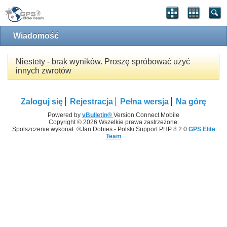
Wiadomość
Niestety - brak wyników. Proszę spróbować użyć
innych zwrotów
Zaloguj się
Rejestracja
Pełna wersja
Na górę
Powered by
vBulletin®
Version Connect Mobile
Copyright © 2026 Wszelkie prawa zastrzeżone.
Spolszczenie wykonał: ®Jan Dobies - Polski Support PHP 8.2.0
GPS Elite
Team