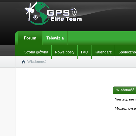
Forum
Telewizja
Strona główna
Nowe posty
FAQ
Kalendarz
Społeczno
Wiadomość
Wiadomość
Niestety, ni
Możesz wyszu