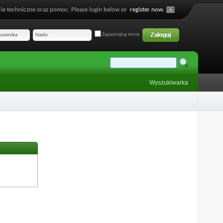
ie techniczne oraz pomoc. Please login below or
register now.
Zapamiętaj mnie
Wyszukiwarka