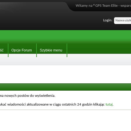
Witamy na ®GPS Team Elite - wsparc
Login:
ść
Opcje Forum
Szybkie menu
e ma nowych postów do wyświetlenia.
kać wiadomości aktualizowane w ciągu ostatnich 24 godzin klikając
tutaj
.