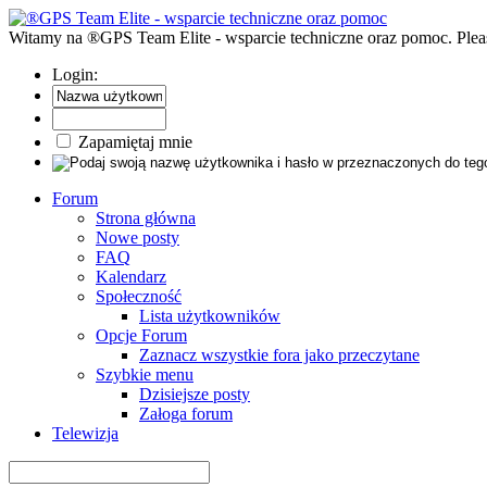
Witamy na ®GPS Team Elite - wsparcie techniczne oraz pomoc. Pleas
Login:
Zapamiętaj mnie
Forum
Strona główna
Nowe posty
FAQ
Kalendarz
Społeczność
Lista użytkowników
Opcje Forum
Zaznacz wszystkie fora jako przeczytane
Szybkie menu
Dzisiejsze posty
Załoga forum
Telewizja