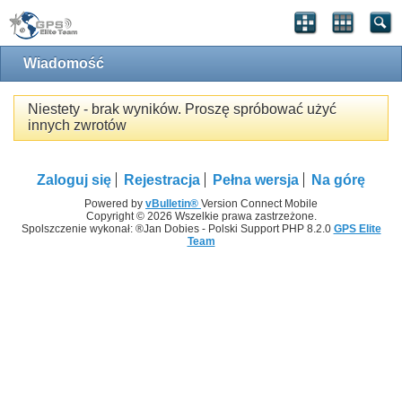
Wiadomość
Niestety - brak wyników. Proszę spróbować użyć
innych zwrotów
Zaloguj się
Rejestracja
Pełna wersja
Na górę
Powered by
vBulletin®
Version Connect Mobile
Copyright © 2026 Wszelkie prawa zastrzeżone.
Spolszczenie wykonał: ®Jan Dobies - Polski Support PHP 8.2.0
GPS Elite
Team