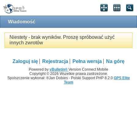
Wiadomość
Niestety - brak wyników. Proszę spróbować użyć
innych zwrotów
Zaloguj się
Rejestracja
Pełna wersja
Na górę
Powered by
vBulletin®
Version Connect Mobile
Copyright © 2026 Wszelkie prawa zastrzeżone.
Spolszczenie wykonał: ®Jan Dobies - Polski Support PHP 8.2.0
GPS Elite
Team