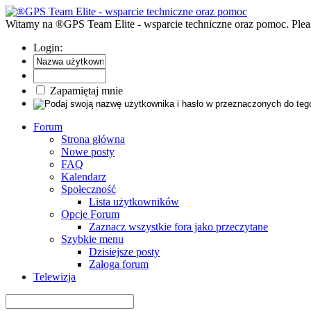
Witamy na ®GPS Team Elite - wsparcie techniczne oraz pomoc. Pleas
Login:
Zapamiętaj mnie
Forum
Strona główna
Nowe posty
FAQ
Kalendarz
Społeczność
Lista użytkowników
Opcje Forum
Zaznacz wszystkie fora jako przeczytane
Szybkie menu
Dzisiejsze posty
Załoga forum
Telewizja