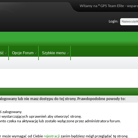
Witamy na ®GPS Team Elite - wsparc
Login:
ść
Opcje Forum
Szybkie menu
zalogowany lub nie masz dostępu do tej strony. Prawdopodobne powody to:
eś zalogowany.
z wystarczających uprawnień aby otworzyć stronę.
nto czeka na aktywację lub zostało wyłączone przez administratora forum.
or może wymagać od Ciebie
rejestracji
zanim będziesz mógł przeglądać tę stronę.