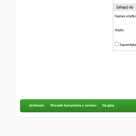
Zaloguj się
Nazwa użytk
Hasło:
Zapamięta
Archiwum
Warunki korzystania z serwisu
Na górę