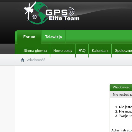
Forum
Telewizja
Strona główna
Nowe posty
FAQ
Kalendarz
Społeczno
Wiadomość
Wiadomość
Nie jesteś 
Nie jest
Nie mas
Twoje ko
Administrat