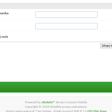
ownika:
j mnie
Powered by
vBulletin®
Version Connect Mobile
Copyright © 2026 Wszelkie prawa zastrzeżone.
Spolszczenie wykonał: ®Jan Dobies - Polski Support PHP 8.2.0
GPS Elite Team