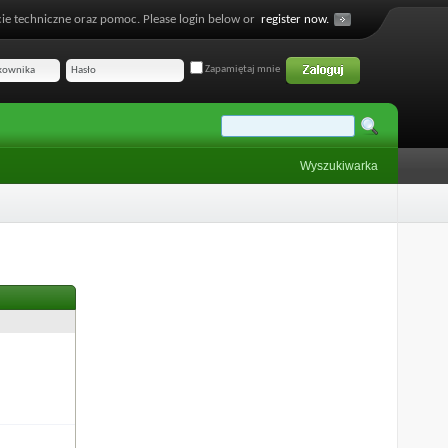
ie techniczne oraz pomoc. Please login below or
register now.
Zapamiętaj mnie
Wyszukiwarka