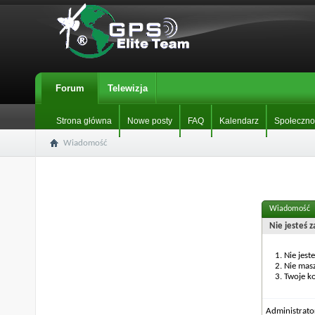
Forum
Telewizja
Strona główna
Nowe posty
FAQ
Kalendarz
Społeczno
Wiadomość
Wiadomość
Nie jesteś 
Nie jest
Nie mas
Twoje ko
Administrat