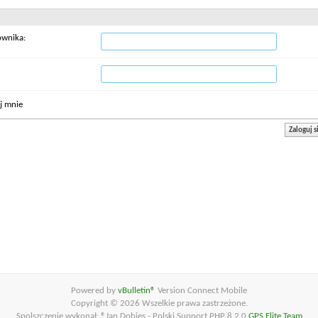
ownika:
j mnie
Powered by
vBulletin®
Version Connect Mobile
Copyright © 2026 Wszelkie prawa zastrzeżone.
Spolszczenie wykonał: ®Jan Dobies - Polski Support PHP 8.2.0
GPS Elite Team