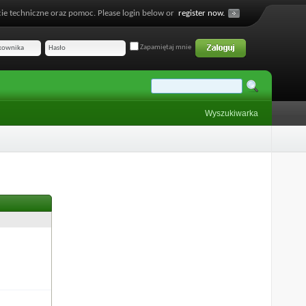
ie techniczne oraz pomoc. Please login below or
register now.
Zapamiętaj mnie
Wyszukiwarka