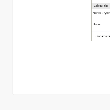
Zaloguj się
Nazwa użytk
Hasło:
Zapamięta
Archiwum
Warunki korzystania z serwisu
Na górę