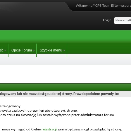
Witamy na ®GPS Team Elite - wsparc
Login:
ść
Opcje Forum
Szybkie menu
zalogowany lub nie masz dostępu do tej strony. Prawdopodobne powody to:
eś zalogowany.
z wystarczających uprawnień aby otworzyć stronę.
nto czeka na aktywację lub zostało wyłączone przez administratora forum.
or może wymagać od Ciebie
rejestracji
zanim będziesz mógł przeglądać tę stronę.