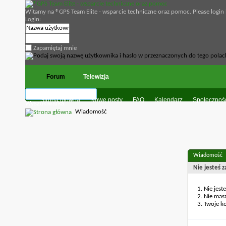
Witamy na ®GPS Team Elite - wsparcie techniczne oraz pomoc. Please login
Login:
Zapamiętaj mnie
Forum
Telewizja
Strona główna
Nowe posty
FAQ
Kalendarz
Społecznoś
Wyszukiwarka
Wiadomość
Wiadomość
Nie jesteś 
Nie jest
Nie mas
Twoje ko