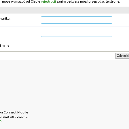
or może wymagać od Ciebie
rejestracji
zanim będziesz mógł przeglądać tę stronę.
ownika:
j mnie
on Connect Mobile
prawa zastrzeżone.
m