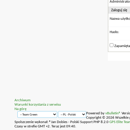
Administrat
Zaloguj się
Nazwa użytk
Hasło:
Zapamięta
Archiwum
Warunki korzystania z serwisu
Na górę
Powered by
vBulletin®
Versi
Copyright © 2026 Wszelkie 
Spolszczenie wykonał: ®Jan Dobies - Polski Support PHP 8.2.0
GPS Elite Tea
Czasy w strefie GMT +2. Teraz jest
09:40
.