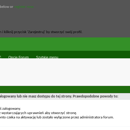
 below or
register now.
ć
Opcje Forum
Szybkie menu
zalogowany lub nie masz dostępu do tej strony. Prawdopodobne powody to:
eś zalogowany.
z wystarczających uprawnień aby otworzyć stronę.
nto czeka na aktywację lub zostało wyłączone przez administratora forum.